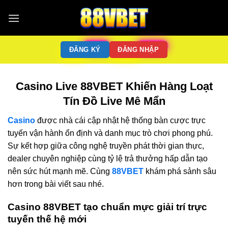
ĐĂNG KÝ
ĐĂNG NHẬP
Casino Live 88VBET Khiến Hàng Loạt
Tín Đồ Live Mê Mẩn
Casino
được nhà cái cập nhật hệ thống bàn cược trực
tuyến vận hành ổn định và danh mục trò chơi phong phú.
Sự kết hợp giữa công nghệ truyền phát thời gian thực,
dealer chuyên nghiệp cùng tỷ lệ trả thưởng hấp dẫn tạo
nên sức hút mạnh mẽ. Cùng
88VBET
khám phá sảnh sâu
hơn trong bài viết sau nhé.
Casino 88VBET tạo chuẩn mực giải trí trực
tuyến thế hệ mới