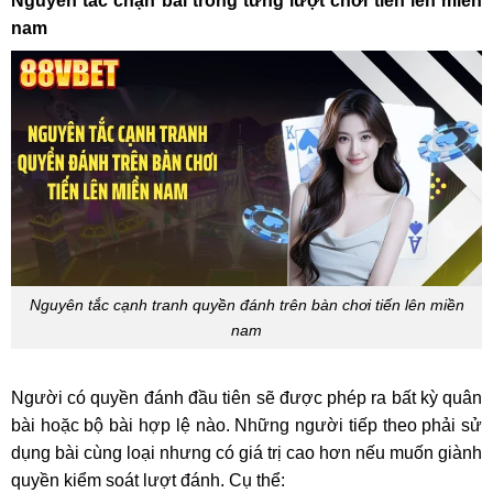
Nguyên tắc chặn bài trong từng lượt chơi tiến lên miền
nam
Nguyên tắc cạnh tranh quyền đánh trên bàn chơi tiến lên miền
nam
Người có quyền đánh đầu tiên sẽ được phép ra bất kỳ quân
bài hoặc bộ bài hợp lệ nào. Những người tiếp theo phải sử
dụng bài cùng loại nhưng có giá trị cao hơn nếu muốn giành
quyền kiểm soát lượt đánh. Cụ thể: