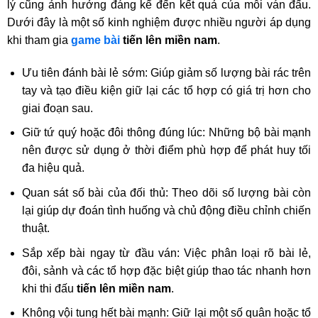
lý cũng ảnh hưởng đáng kể đến kết quả của mỗi ván đấu.
Dưới đây là một số kinh nghiệm được nhiều người áp dụng
khi tham gia
game bài
tiến lên miền nam
.
Ưu tiên đánh bài lẻ sớm: Giúp giảm số lượng bài rác trên
tay và tạo điều kiện giữ lại các tổ hợp có giá trị hơn cho
giai đoạn sau.
Giữ tứ quý hoặc đôi thông đúng lúc: Những bộ bài mạnh
nên được sử dụng ở thời điểm phù hợp để phát huy tối
đa hiệu quả.
Quan sát số bài của đối thủ: Theo dõi số lượng bài còn
lại giúp dự đoán tình huống và chủ động điều chỉnh chiến
thuật.
Sắp xếp bài ngay từ đầu ván: Việc phân loại rõ bài lẻ,
đôi, sảnh và các tổ hợp đặc biệt giúp thao tác nhanh hơn
khi thi đấu
tiến lên miền nam
.
Không vội tung hết bài mạnh: Giữ lại một số quân hoặc tổ