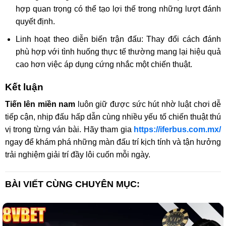
hợp quan trọng có thể tạo lợi thế trong những lượt đánh
quyết định.
Linh hoạt theo diễn biến trận đấu: Thay đổi cách đánh
phù hợp với tình huống thực tế thường mang lại hiệu quả
cao hơn việc áp dụng cứng nhắc một chiến thuật.
Kết luận
Tiến lên miền nam
luôn giữ được sức hút nhờ luật chơi dễ
tiếp cận, nhịp đấu hấp dẫn cùng nhiều yếu tố chiến thuật thú
vị trong từng ván bài. Hãy tham gia
https://iferbus.com.mx/
ngay để khám phá những màn đấu trí kịch tính và tận hưởng
trải nghiệm giải trí đầy lôi cuốn mỗi ngày.
BÀI VIẾT CÙNG CHUYÊN MỤC: