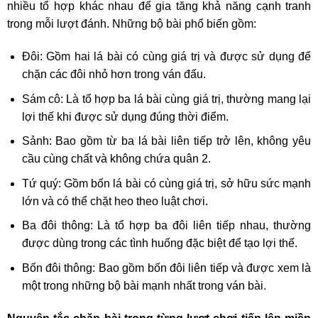
nhiều tổ hợp khác nhau để gia tăng khả năng cạnh tranh
trong mỗi lượt đánh. Những bộ bài phổ biến gồm:
Đôi: Gồm hai lá bài có cùng giá trị và được sử dụng để
chặn các đôi nhỏ hơn trong ván đấu.
Sám cô: Là tổ hợp ba lá bài cùng giá trị, thường mang lại
lợi thế khi được sử dụng đúng thời điểm.
Sảnh: Bao gồm từ ba lá bài liên tiếp trở lên, không yêu
cầu cùng chất và không chứa quân 2.
Tứ quý: Gồm bốn lá bài có cùng giá trị, sở hữu sức mạnh
lớn và có thể chặt heo theo luật chơi.
Ba đôi thông: Là tổ hợp ba đôi liên tiếp nhau, thường
được dùng trong các tình huống đặc biệt để tạo lợi thế.
Bốn đôi thông: Bao gồm bốn đôi liên tiếp và được xem là
một trong những bộ bài mạnh nhất trong ván bài.